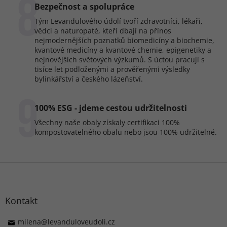
8
Bezpečnost a spolupráce
Tým Levandulového údolí tvoří zdravotníci, lékaři,
vědci a naturopaté, kteří dbají na přínos
nejmodernějších poznatků biomedicíny a biochemie,
kvantové medicíny a kvantové chemie, epigenetiky a
nejnovějších světových výzkumů. S úctou pracují s
tisíce let podloženými a prověřenými výsledky
bylinkářství a českého lázeňství.
9
100% ESG - jdeme cestou udržitelnosti
Všechny naše obaly získaly certifikaci 100%
kompostovatelného obalu nebo jsou 100% udržitelné.
Z
á
p
a
Kontakt
t
í
milena
@
levanduloveudoli.cz