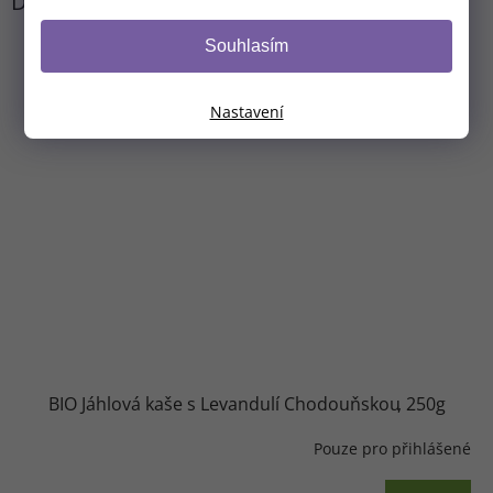
Doporučujeme
Souhlasím
Nastavení
BIO Jáhlová kaše s Levandulí Chodouňskou
250g
Pouze pro přihlášené