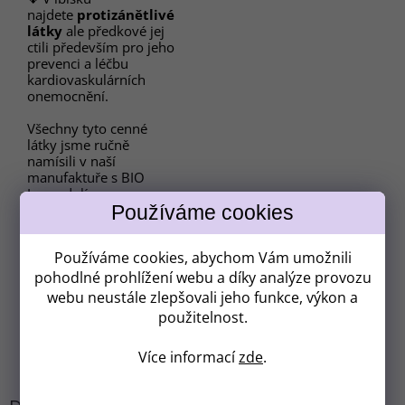
najdete
protizánětlivé
látky
ale předkové jej
ctili především pro jeho
prevenci a léčbu
kardiovaskulárních
onemocnění.
Všechny tyto cenné
látky jsme ručně
namísili v naší
manufaktuře s BIO
Levandulí
Chodouňskou.
Používáme cookies, abychom Vám umožnili
Už jste někdy pili lepší
pohodlné prohlížení webu a díky analýze provozu
čaj?
webu neustále zlepšovali jeho funkce, výkon a
použitelnost.
Více informací
zde
.