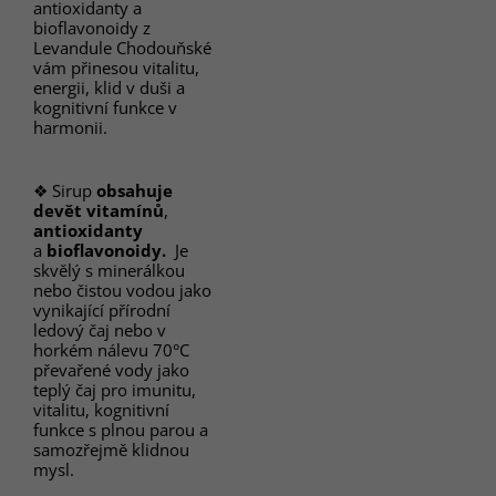
antioxidanty a
bioflavonoidy z
Levandule Chodouňské
vám přinesou vitalitu,
energii, klid v duši a
kognitivní funkce v
harmonii.
❖ Sirup
obsahuje
devět vitamínů
,
antioxidanty
a
bioflavonoidy.
Je
skvělý s minerálkou
nebo čistou vodou jako
vynikající přírodní
ledový čaj nebo v
horkém nálevu 70°C
převařené vody jako
teplý čaj pro imunitu,
vitalitu, kognitivní
funkce s plnou parou a
samozřejmě klidnou
mysl.