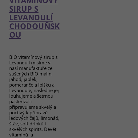
SIRUP S
LEVANDULÍ
CHODOUŇSK
OU
BIO vitamínový sirup s
Levandulí mísíme v
naší manufaktuře ze
sušených BIO malin,
jahod, jablek,
pomeranče a Ibišku a
Levandule, následně jej
louhujeme a šetrnou
pasterizací
připravujeme skvělý a
poctivý k přípravě
ledových čajů, limonád,
šťáv, soft drinků i
skvělých spirits. Devět
vitamínů a