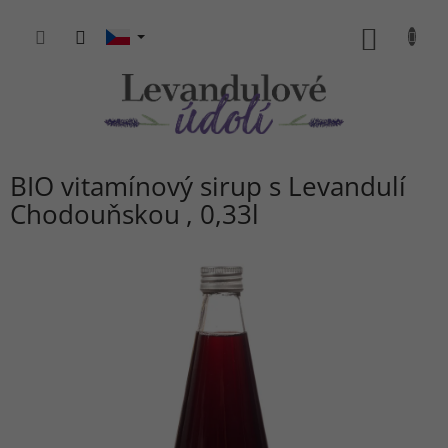
Přejít
na
NÁKUP
obsah
KOŠÍK
BIO vitamínový sirup s Levandulí
Chodouňskou
0,33l