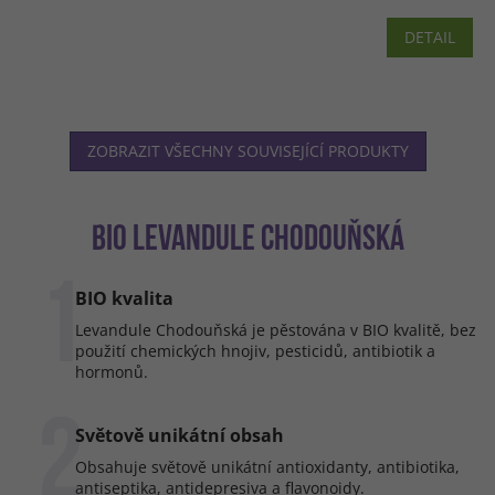
DETAIL
ZOBRAZIT VŠECHNY SOUVISEJÍCÍ PRODUKTY
BIO LEVANDULE CHODOUŇSKÁ
1
BIO kvalita
Levandule Chodouňská je pěstována v BIO kvalitě, bez
použití chemických hnojiv, pesticidů, antibiotik a
hormonů.
2
Světově unikátní obsah
Obsahuje světově unikátní antioxidanty, antibiotika,
antiseptika, antidepresiva a flavonoidy.