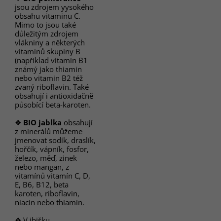
jsou zdrojem yysokého
obsahu vitaminu C.
Mimo to jsou také
důležitým zdrojem
vlákniny a některých
vitaminů skupiny B
(například vitamin B1
známý jako thiamin
nebo vitamin B2 též
zvaný riboflavin. Také
obsahují i antioxidačně
působící beta-karoten.
❖
BIO jablka
obsahují
z minerálů můžeme
jmenovat sodík, draslík,
hořčík, vápník, fosfor,
železo, měď, zinek
nebo mangan, z
vitamínů vitamín C, D,
E, B6, B12, beta
karoten, riboflavin,
niacin nebo thiamin.
❖ V ibišku