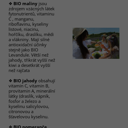
❖
BIO maliny
jsou
zdrojem vzácných látek
fytonutrientů, vitaminu
C , manganu,
riboflavinu, kyseliny
listové, niacinu,
hořčíku, draslíku, mědi
a vlákniny. Mají silné
antioxidační účinky
stejně jako BIO
Levandule. Větší než
jahody, třikrát vyšší než
kiwi a desetkrát vyšší
než rajčata
❖
BIO jahody
obsahují
vitamin C, vitamin B,
provitamin A, minerální
látky (draslík, vápník,
fosfor a železo a
kyselinu salicylovou,
citronovou a
šťavelovou kyselinu.
❖
BIO pomeranče