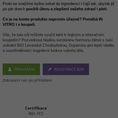
Proto se snažíme bylinu sekat do ingrediencí i čajů tak, abyste již
po pár dnech
pocítili úlevu a zlepšení vašeho zdraví i pleti
.
Co je na tomto produktu naprosto úžasné?
Pomáhá IN
VITRO i v koupeli.
Víte, že tuto sůl můžete využít také k hojivým a relaxačním
koupelím? Pozvednout hladinu serotoninu hormonu štěstí s naší
unikátní BIO Levandulí Chodouňskou, Dopaminu pro lepší vitalitu
a soustředěnost i kognitivní funkce vašeho těla.
PŘIHLÁŠENÍ
REGISTRACE B2B
Zobrazení cen po přihlášení
Certifikace
BIO, FCS