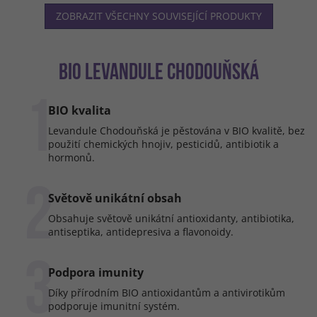
ZOBRAZIT VŠECHNY SOUVISEJÍCÍ PRODUKTY
BIO LEVANDULE CHODOUŇSKÁ
1
BIO kvalita
Levandule Chodouňská je pěstována v BIO kvalitě, bez
použití chemických hnojiv, pesticidů, antibiotik a
hormonů.
2
Světově unikátní obsah
Obsahuje světově unikátní antioxidanty, antibiotika,
antiseptika, antidepresiva a flavonoidy.
3
Podpora imunity
Díky přírodním BIO antioxidantům a antivirotikům
podporuje imunitní systém.