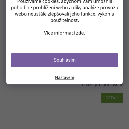
Používáme cookies, abychom Vám umožnili
pohodlné prohlížení webu a díky analýze provozu
webu neustále zlepšovali jeho funkce, výkon a
použitelnost.
Více informací
zde
.
Souhlasím
BIO Earl Grey sypaný čaj s BIO Levandulí
Chodouňskou
30g
Nastavení
Pouze pro přihlášené
DETAIL