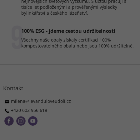
nejnovějších světových výzkumů. S úctou pracují s
tisíce let podloženými a prověřenými výsledky
bylinkářství a českého lázeňství.
9
100% ESG - jdeme cestou udržitelnosti
Všechny naše obaly získaly certifikaci 100%
kompostovatelného obalu nebo jsou 100% udržitelné.
Z
á
p
a
Kontakt
t
í
milena
@
levanduloveudoli.cz
+420 602 956 618