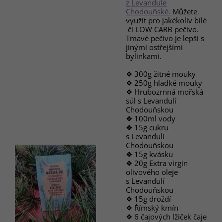
z Levandule
Chodouňské.
Můžete
využít pro jakékoliv bílé
či LOW CARB pečivo.
Tmavé pečivo je lepší s
jinými ostřejšími
bylinkami.
❖ 300g žitné mouky
❖ 250g hladké mouky
❖ Hrubozrnná mořská
sůl s Levandulí
Chodouňskou
❖ 100ml vody
❖ 15g cukru
s Levandulí
Chodouňskou
❖ 15g kvásku
❖ 20g Extra virgin
olivového oleje
s Levandulí
Chodouňskou
❖ 15g droždí
❖ Římský kmín
❖ 6 čajových lžiček čaje