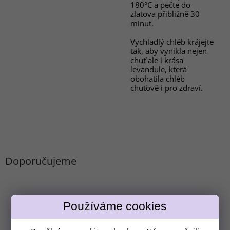
180°C a pečte do
zlatova přibližně 30
minut.
Vychladlý chléb krájejte
tak, aby vynikla nejen
chuť ale i krása
levandule, která
obohatila chléb
chuťově i pro zdraví.
Doporučujeme