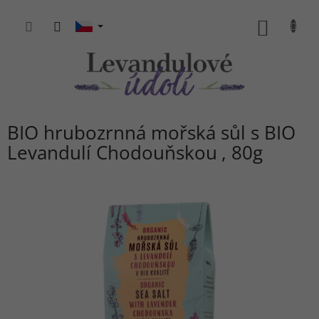
Přejít
na
NÁKUP
obsah
KOŠÍK
BIO hrubozrnná mořská sůl s BIO
Levandulí Chodouňskou
80g