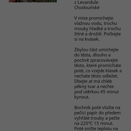
z Levandule
Chodouňské
V míse promíchejte
vlažnou vodu, trochu
mouky hladké a trochu
žitné a droždí. Počkejte
si na kvásek.
Zbylou část umíchejte
do těsta, dlouho a
poctivě zpracovávejte
těsto, které promícháte
poté, co vzejde klásek a
necháte těsto odležet.
Dbejte ať má chléb
pěkný tvar a nechte
pod utěrkou 45 minut
kynout.
Bochník poté vložte na
pečící papír do předem
vyhřáté trouby a pečte
na 220°C 15 minut.
Poté snižte teplotu na