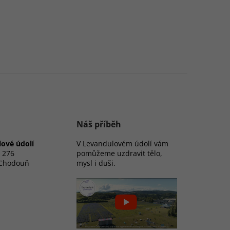
Náš příběh
ové údolí
V Levandulovém údolí vám
 276
pomůžeme uzdravit tělo,
 Chodouň
mysl i duši.