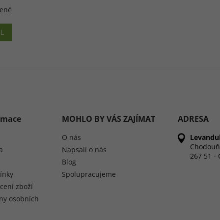
šené
IL
O
v
l
á
d
a
c
ormace
MOHLO BY VÁS ZAJÍMAT
ADRESA
í
p
O nás
Levandul
r
Chodouň
a
Napsali o nás
v
267 51 -
k
Blog
y
ínky
Spolupracujeme
v
cení zboží
ý
p
ny osobních
i
s