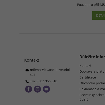
Pouze pro přihlá
DETA
Z
á
p
a
t
Důležité inf
Kontakt
í
Kontakt
milena
@
levanduloveudol
Doprava a platb
i.cz
Certifikace
+420 602 956 618
Obchodní podm
Reklamace a vrá
Podmínky ochra
údajů