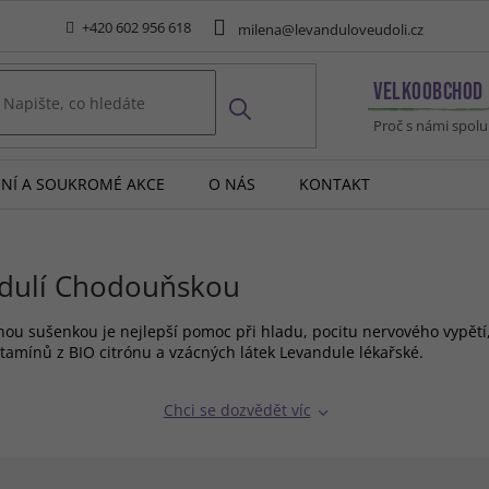
+420 602 956 618
milena@levanduloveudoli.cz
VELKOOBCHOD
Proč s námi spol
MNÍ A SOUKROMÉ AKCE
O NÁS
KONTAKT
ulí Chodouňskou
ou sušenkou je nejlepší pomoc při hladu, pocitu nervového vypětí,
itamínů z BIO citrónu a vzácných látek Levandule lékařské.
Chci se dozvědět víc