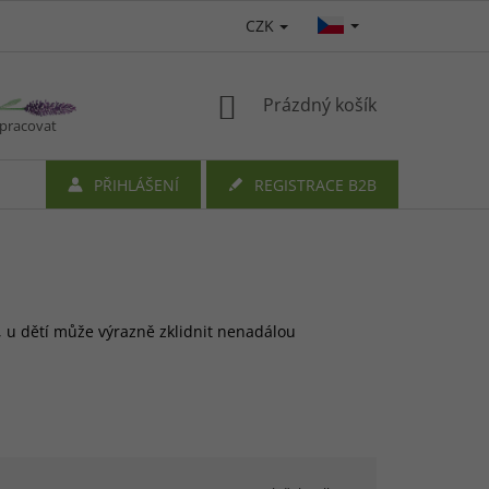
CZK
NÁKUPNÍ
Prázdný košík
upracovat
KOŠÍK
PŘIHLÁŠENÍ
REGISTRACE B2B
 u dětí může výrazně zklidnit nenadálou