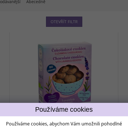
odávanější
Abecedně
OTEVŘÍT FILTR
BIO čoko sušenky s Levandulí Chodouňskou
BI
Používáme cookies, abychom Vám umožnili pohodlné
140g
Le