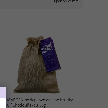
4
položek celkem
O RAW VEGAN bezlepkové ovesné hrudky s
vandulí Chodouňskou
30g