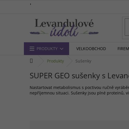
Přejít
na
obsah
PRODUKTY
VELKOOBCHOD
FIRE
domů
produkty
Sušenky
SUPER GEO sušenky s Levand
Nastartovat metabolismus s poctivou ručně vyráběn
nepříjemnou situaci. Sušenky jsou plné proteinů, v
Ř