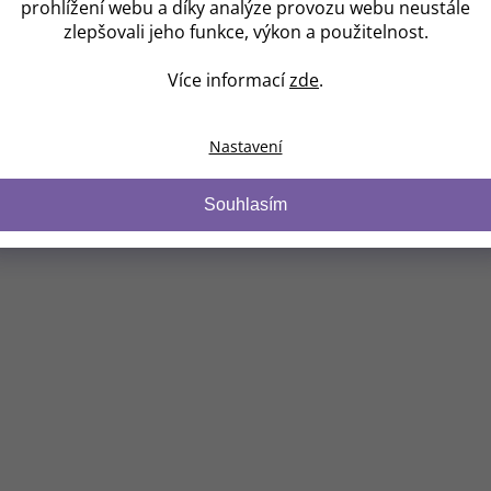
prohlížení webu a díky analýze provozu webu neustále
zlepšovali jeho funkce, výkon a použitelnost.
šené
Pouze pro přihlášené
Více informací
zde
.
L
DETAIL
Nastavení
Souhlasím