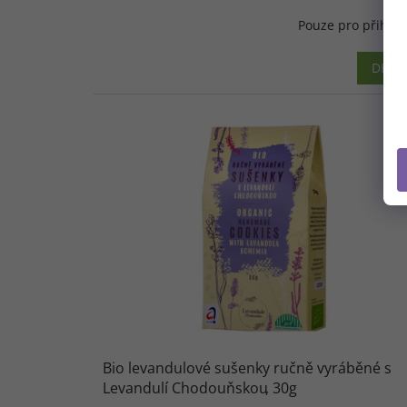
Pouze pro přihlá
DETAI
Bio levandulové sušenky ručně vyráběné s
Levandulí Chodouňskou
30g