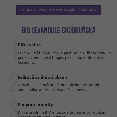
ZOBRAZIT VŠECHNY SOUVISEJÍCÍ PRODUKTY
BIO LEVANDULE CHODOUŇSKÁ
1
BIO kvalita
Levandule Chodouňská je pěstována v BIO kvalitě, bez
použití chemických hnojiv, pesticidů, antibiotik a
hormonů.
2
Světově unikátní obsah
Obsahuje světově unikátní antioxidanty, antibiotika,
antiseptika, antidepresiva a flavonoidy.
3
Podpora imunity
Díky přírodním BIO antioxidantům a antivirotikům