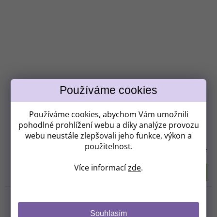
Používáme cookies, abychom Vám umožnili
BIO RAW Divoká višeň Veselé střevo a klidná mysl s
pohodlné prohlížení webu a díky analýze provozu
Levandulí Chodouňskou
50g
webu neustále zlepšovali jeho funkce, výkon a
použitelnost.
Pouze pro přihlášené
Více informací
zde
.
DETAIL
Souhlasím