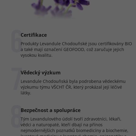
6
Certifikace
Produkty Levandule Chodouňské jsou certifikovány BIO
a také mají označení GEOFOOD, což zaručuje jejich
vysokou kvalitu.
7
Vědecký výzkum
Levandule Chodouňská byla podrobena vědeckému
výzkumu týmu VŠCHT ČR, který prokázal její léčivé
látky.
8
Bezpečnost a spolupráce
Tým Levandulového údolí tvoří zdravotníci, lékaři,
vědci a naturopaté, kteří dbají na přínos
nejmodernějších poznatků biomedicíny a biochemie,