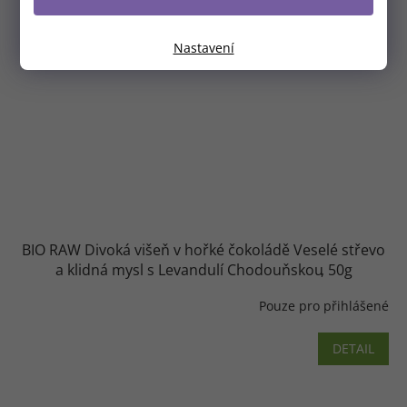
Nastavení
BIO RAW Divoká višeň v hořké čokoládě Veselé střevo
a klidná mysl s Levandulí Chodouňskou
50g
Pouze pro přihlášené
DETAIL