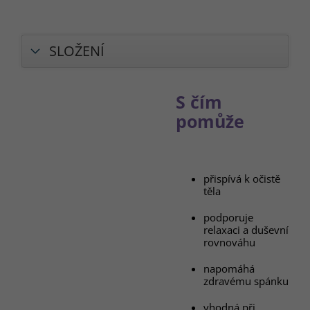
SLOŽENÍ
S čím
pomůže
přispívá k očistě
těla
podporuje
relaxaci a duševní
rovnováhu
napomáhá
zdravému spánku
vhodná při