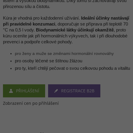
listem a vysokou biodynamikou. Díky tomu si zachovávají svou
přirozenou sílu a čistotu.
Kúra je vhodná pro každodenní užívání.
Ideální účinky nastávají
při pravidelné konzumaci
, doporučuje se příprava při teplotě 70
°C na 0,5 l vody.
Biodynamické látky účinkují okamžitě
, proto
kúru oceníte jak při hormonálních výkyvech, tak i při dlouhodobé
prevenci a podpoře celkové pohody.
pro ženy a muže se změnami hormonální rovnováhy
pro osoby léčené se štítnou žlázou
pro ty, kteří chtějí pečovat o svou celkovou pohodu a vitalitu
PŘIHLÁŠENÍ
REGISTRACE B2B
Zobrazení cen po přihlášení