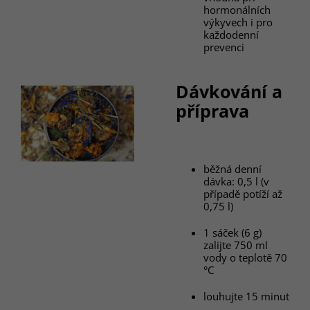
hormonálních
výkyvech i pro
každodenní
prevenci
Dávkování a
příprava
běžná denní
dávka: 0,5 l (v
případě potíží až
0,75 l)
1 sáček (6 g)
zalijte 750 ml
vody o teplotě 70
°C
louhujte 15 minut