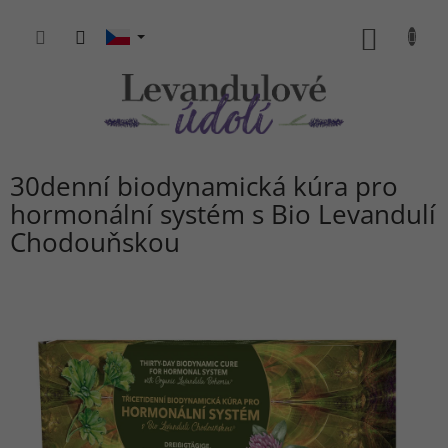
Přejít
na
NÁKUP
obsah
KOŠÍK
30denní biodynamická kúra pro
hormonální systém s Bio Levandulí
Chodouňskou