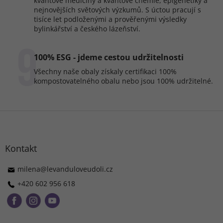
kvantové medicíny a kvantové chemie, epigenetiky a
nejnovějších světových výzkumů. S úctou pracují s
tisíce let podloženými a prověřenými výsledky
bylinkářství a českého lázeňství.
9
100% ESG - jdeme cestou udržitelnosti
Všechny naše obaly získaly certifikaci 100%
kompostovatelného obalu nebo jsou 100% udržitelné.
Z
á
p
a
Kontakt
t
í
milena
@
levanduloveudoli.cz
+420 602 956 618