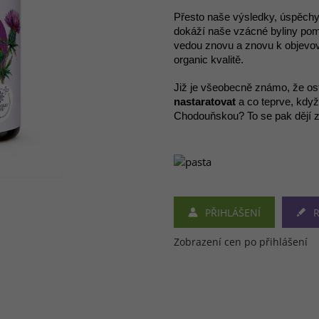
Přesto naše výsledky, úspěchy u
dokáží naše vzácné byliny pom
vedou znovu a znovu k objevová
organic kvalitě.
Již je všeobecně známo, že o
nastaratovat
a co teprve, když
Chodouňskou? To se pak dějí 
PŘIHLÁŠENÍ
R
Zobrazení cen po přihlášení