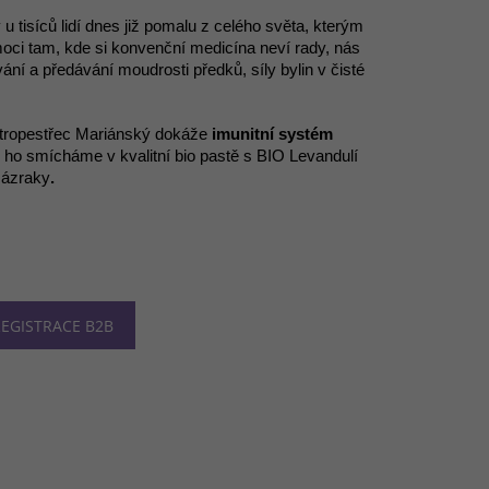
 tisíců lidí dnes již pomalu z celého světa, kterým
oci tam, kde si konvenční medicína neví rady, nás
ní a předávání moudrosti předků, síly bylin v čisté
stropestřec Mariánský dokáže
imunitní systém
 ho smícháme v kvalitní bio pastě s BIO Levandulí
zázraky
.
EGISTRACE B2B