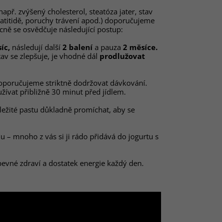
např. zvýšený cholesterol, steatóza jater, stav
itidě, poruchy trávení apod.) doporučujeme
cně se osvědčuje následující postup:
íc,
následují další
2 balení
a pauza
2 měsíce.
tav se zlepšuje, je vhodné dál
prodlužovat
poručujeme striktně dodržovat dávkování.
ívat přibližně 30 minut před jídlem.
ežité pastu důkladně promíchat, aby se
– mnoho z vás si ji rádo přidává do jogurtu s
evné zdraví a dostatek energie každý den.