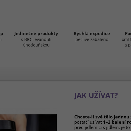
up
Jedinečné produkty
Rychlá expedice
Po
í
s BIO Levanduli
pečlivě zabaleno
xml 
Chodouňskou
a p
JAK UŽÍVAT?
Chcete-li své tělo jednou
postačí užívat
1–2 balení r
před jídlem či s jídlem, je to