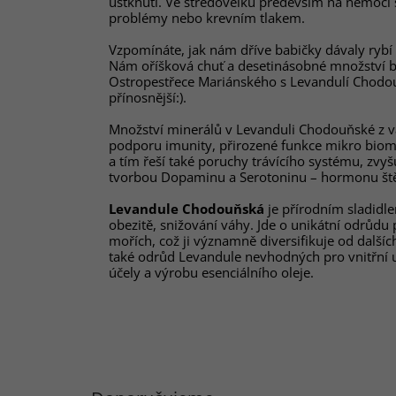
uštknutí. Ve středovělku především na nemoci 
problémy nebo krevním tlakem.
Vzpomínáte, jak nám dříve babičky dávaly rybí
Nám oříšková chuť a desetinásobné množství 
Ostropestřece Mariánského s Levandulí Chodou
přínosnější:).
Množství minerálů v Levanduli Chodouňské z
podporu imunity, přirozené funkce mikro bi
a tím řeší také poruchy trávícího systému, zvyšu
tvorbou Dopaminu a Serotoninu – hormonu ště
Levandule Chodouňská
je přírodním sladidl
obezitě, snižování váhy. Jde o unikátní odrůd
mořích, což ji významně diversifikuje od dalšíc
také odrůd Levandule nevhodných pro vnitřní u
účely a výrobu esenciálního oleje.