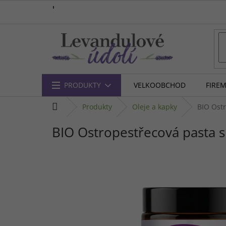
Přejít
na
obsah
PRODUKTY
VELKOOBCHOD
FIRE
domů
produkty
oleje a kapky
BIO Ost
BIO Ostropestřecová pasta