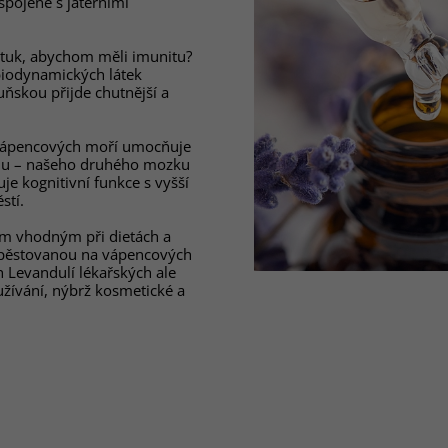
spojené s jaterními
 tuk, abychom měli imunitu?
biodynamických látek
ňskou přijde chutnější a
 vápencových moří umocňuje
omu – našeho druhého mozku
je kognitivní funkce s vyšší
stí.
em vhodným při dietách a
u pěstovanou na vápencových
h Levandulí lékařských ale
žívání, nýbrž kosmetické a