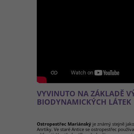
VYVINUTO NA ZÁKLADĚ 
BIODYNAMICKÝCH LÁTEK
Ostropestřec Mariánský
je známý stejně jako
Anrtiky. Ve staré Antice se ostropestřec používa