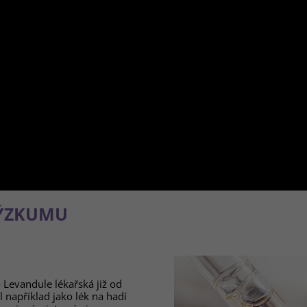
VÝZKUMU
 Levandule lékařská již od
l například jako lék na hadí