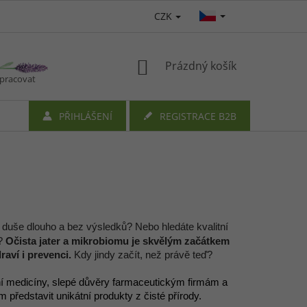
CZK
NÁKUPNÍ
Prázdný košík
upracovat
KOŠÍK
PŘIHLÁŠENÍ
REGISTRACE B2B
i duše dlouho a bez výsledků? Nebo hledáte kvalitní
é?
Očista jater a mikrobiomu je skvělým začátkem
aví i prevenci.
Kdy jindy začít, než právě teď?
ní medicíny, slepé důvěry farmaceutickým firmám a
ředstavit unikátní produkty z čisté přírody.