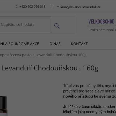
+420 602 956 618
milena@levanduloveudoli.cz
VELKOOBCHOD
Proč s námi spol
MNÍ A SOUKROMÉ AKCE
O NÁS
KONTAKT
ropestřecová pasta s Levandulí Chodouňskou
160g
 s Levandulí Chodouňskou
160g
Trápí vás problémy těla, mysli 
prevenci pro sebe a své blízk
nového přístupu ke svému zdr
Je těžké v čase diktátu moder
lékařům jako neomylným bohům p