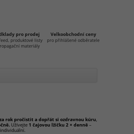
dklady pro prodej
Velkoobchodní ceny
feed, produktové listy
pro přihlášené odběratele
ropagační materiály
 za rok pročistit a dopřát si ozdravnou kúru
,
očně.
Užívejte
1 čajovou lžičku 2 × denně
–
 individuální.