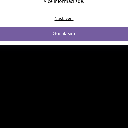
Více informací
zde
.
Nastavení
Souhlasím