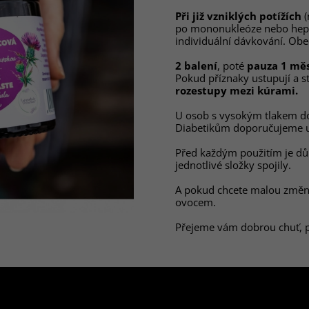
Při již vzniklých potížích
(
po mononukleóze nebo hepat
individuální dávkování. Obe
2 balení
, poté
p
auza 1 měs
Pokud příznaky ustupují a s
rozestupy mezi kúrami.
U osob s vysokým tlakem do
Diabetikům doporučujeme už
Před každým použitím je důl
jednotlivé složky spojily.
A pokud chcete malou změnu 
ovocem.
Přejeme vám dobrou chuť, p