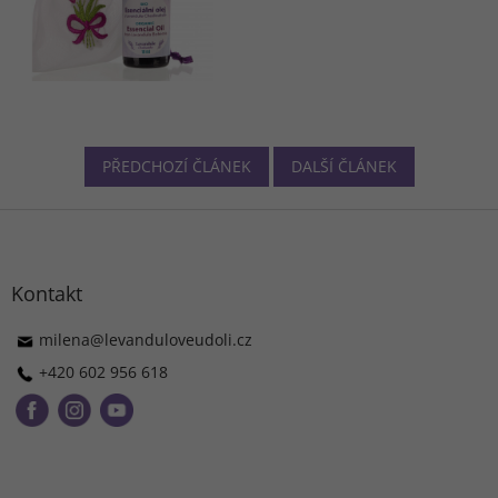
PŘEDCHOZÍ ČLÁNEK
DALŠÍ ČLÁNEK
Z
á
p
a
Kontakt
t
í
milena
@
levanduloveudoli.cz
+420 602 956 618