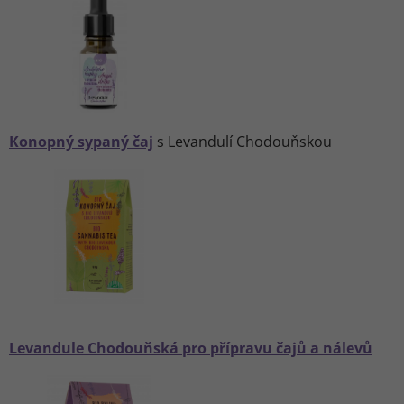
Konopný sypaný čaj
s Levandulí Chodouňskou
Levandule Chodouňská pro přípravu čajů a nálevů