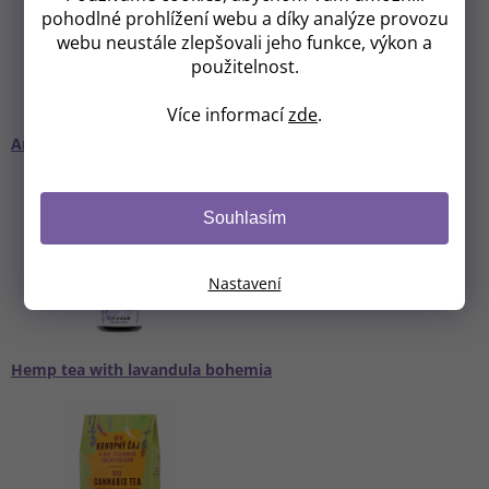
pohodlné prohlížení webu a díky analýze provozu
webu neustále zlepšovali jeho funkce, výkon a
použitelnost.
Více informací
zde
.
Angel drops with BIO lavandula bohemia 10% CBD
Souhlasím
Nastavení
Hemp tea with lavandula bohemia