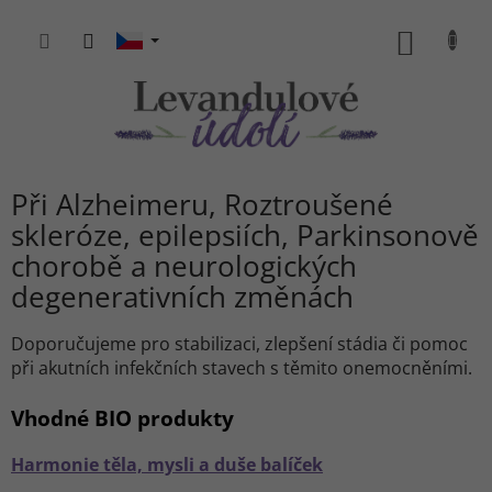
Přejít
na
NÁKUP
obsah
KOŠÍK
Při Alzheimeru, Roztroušené
skleróze, epilepsiích, Parkinsonově
chorobě a neurologických
degenerativních změnách
Doporučujeme pro stabilizaci, zlepšení stádia či pomoc
při akutních infekčních stavech s těmito onemocněními.
Vhodné BIO produkty
Harmonie těla, mysli a duše balíček