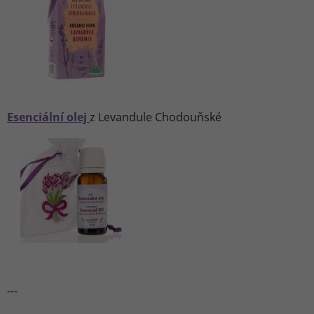
Esenciální olej
z Levandule Chodouňské
---