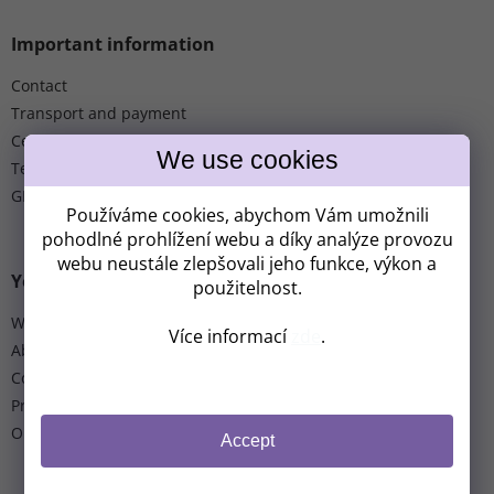
Important information
Contact
Transport and payment
Certification
Terms and Conditions
GDPR
Používáme cookies, abychom Vám umožnili
pohodlné prohlížení webu a díky analýze provozu
webu neustále zlepšovali jeho funkce, výkon a
You might be interested in
použitelnost.
We are a year-round complex
Více informací
zde
.
About us
Counselling
Press
Our partnership
Accept