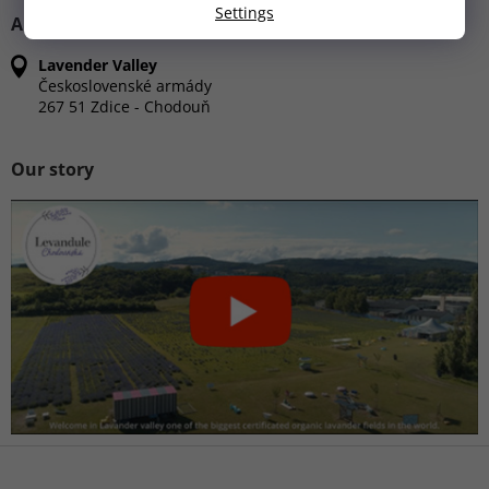
Settings
ADDRESS
Lavender Valley
Československé armády
267 51 Zdice - Chodouň
Our story