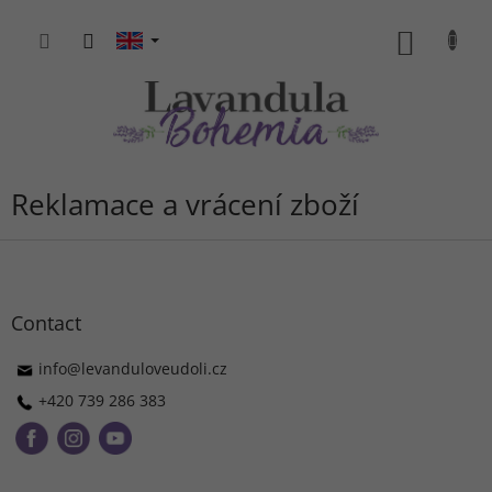
Skip
to
SHOPP
content
CART
Reklamace a vrácení zboží
F
o
o
t
Contact
e
r
info
@
levanduloveudoli.cz
+420 739 286 383